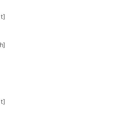
t]
h]
t]