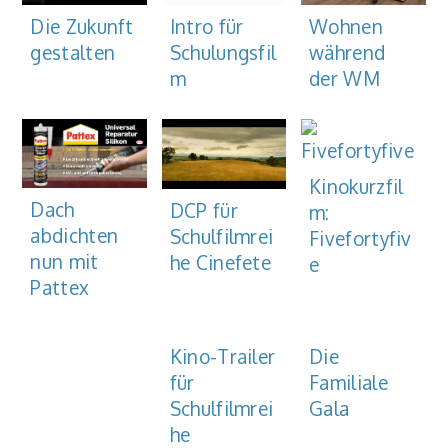
Intro für
Wohnen
Die Zukunft
Schulungsfil
während
gestalten
m
der WM
Kinokurzfil
Dach
DCP für
m:
abdichten
Schulfilmrei
Fivefortyfiv
nun mit
he Cinefete
e
Pattex
Kino-Trailer
Die
für
Familiale
Schulfilmrei
Gala
he