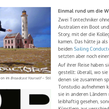
Einmal rund um die W
Zwei Tontechniker ohne
Australien ein Boot un
Story, mit der die Koll
kamen. Das hätte ja als
beiden
Sailing Conduct
setzten aber noch einen
Auf ihrer Reise haben s
gestellt: überall, wo si
ion im
Broadcast Yourself
– Stil
denen sie zusammen spi
Tonstudio aufnehmen k
sie in anderen Ländern 
leibhaftig gesehen, so
Künstlern aus verschie