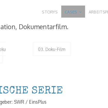
STORYS
CASES
ARBEITS
tion, Dokumentarfilm.
oku
03. Doku-Film
ISCHE SERIE
geber: SWR / EinsPlus