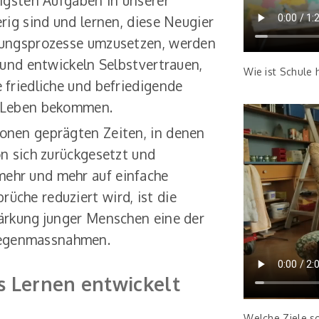
tigsten Aufgaben in unserer
erig sind und lernen, diese Neugier
gnungsprozesse umzusetzen, werden
t und entwickeln Selbstvertrauen,
Wie ist Schule 
 friedliche und befriedigende
n Leben bekommen.
ionen geprägten Zeiten, in denen
on sich zurückgesetzt und
ehr und mehr auf einfache
üche reduziert wird, ist die
tärkung junger Menschen eine der
Gegenmassnahmen.
s Lernen entwickelt
Welche Ziele so