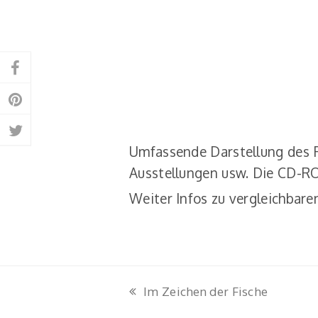
Auf
Facebook
Auf
teilen
Pinterest
Auf
teilen
Umfassende Darstellung des Fe
Twitter
Ausstellungen usw. Die CD-ROM
teilen
Weiter Infos zu vergleichbare
Im Zeichen der Fische
vorheriger