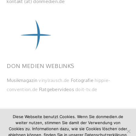
kontakt (at) donmedien.de
DON MEDIEN WEBLINKS
Musikmagazin
vinylrausch.de
Fotografie
hippie-
convention.de
Ratgebervideos
doit-tv.de
Diese Webseite benutzt Cookies. Wenn Sie donmedien.de
©
Don Medien GmbH
- 2026 - Musikmagazin:
weiter nutzen, stimmen Sie damit der Verwendung von
vinylrausch.de
- Konzertfotos:
hippie-convention.de
-
Cookies zu. Informationen dazu, wie sie Cookies löschen oder
ablehnen können, finden Sie in unserer Datenschutzerklärung.