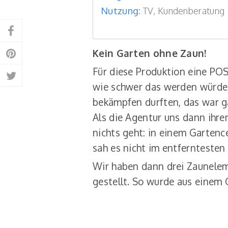
Nutzung:
TV, Kundenberatung
Auf
Facebook
Kein Garten ohne Zaun!
Auf
teilen
Für diese Produktion eine POS
Pinterest
Auf
wie schwer das werden würde! U
teilen
Twitter
bekämpfen durften, das war gar
teilen
Als die Agentur uns dann ihre
nichts geht: in einem Gartenc
sah es nicht im entferntesten
Wir haben dann drei Zauneleme
gestellt. So wurde aus einem