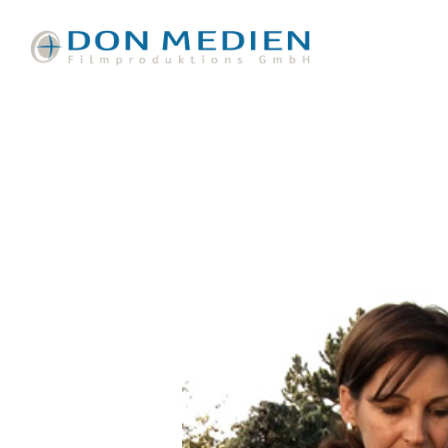
Video-
Player