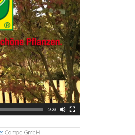
03:28
e:
Compo GmbH