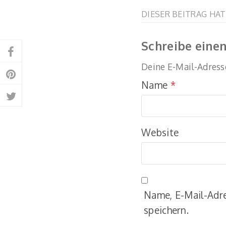
DIESER BEITRAG HA
Schreibe ein
Auf
Deine E-Mail-Adresse
Facebook
Auf
Name
*
teilen
Pinterest
Auf
teilen
Twitter
teilen
Website
Name, E-Mail-Adr
speichern.