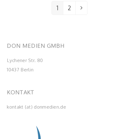
1
2
Seite
Seite
Vorwärts
DON MEDIEN GMBH
Lychener Str. 80
10437 Berlin
KONTAKT
kontakt (at) donmedien.de