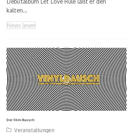
Debütalbum Let Love Rule läßt er den
kalten…
News lesen
Der Film-Rausch
Veranstaltungen