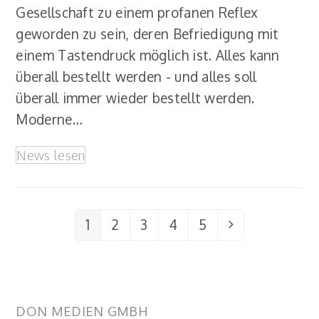
Gesellschaft zu einem profanen Reflex
geworden zu sein, deren Befriedigung mit
einem Tastendruck möglich ist. Alles kann
überall bestellt werden - und alles soll
überall immer wieder bestellt werden.
Moderne…
News lesen
1
2
3
4
5
Seite
Seite
Seite
Seite
Seite
Vorwärts
DON MEDIEN GMBH