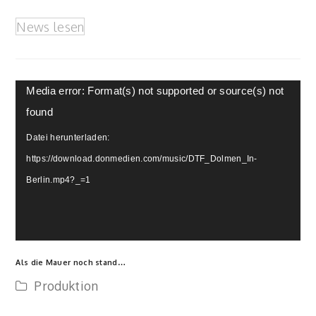
News lesen
Video-
Media error: Format(s) not supported or source(s) not
Player
found
Datei herunterladen:
https://download.donmedien.com/music/DTF_Dolmen_In-
Berlin.mp4?_=1
Als die Mauer noch stand…
Produktion