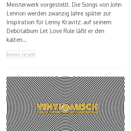
Meisterwerk vorgestellt. Die Songs von John
Lennon werden zwanzig Jahre später zur
Inspiration für Lenny Kravitz: auf seinem
Debütalbum Let Love Rule läßt er den
kalten…
News lesen