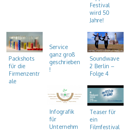
Festival
wird 50
Jahre!
Service
ganz groß
Soundwave
Packshots
geschrieben
2 Berlin –
für die
!
Folge 4
Firmenzentr
ale
Infografik
Teaser für
für
ein
Unternehm
Filmfestival