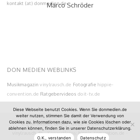
kontakt (at) donmedien.de
Marco Schröder
DON MEDIEN WEBLINKS
Musikmagazin
vinylrausch.de
Fotografie
hippie-
convention.de
Ratgebervideos
doit-tv.de
Diese Webseite benutzt Cookies. Wenn Sie donmedien.de
weiter nutzen, stimmen Sie damit der Verwendung von
Cookies zu. Informationen dazu, wie sie Cookies löschen oder
©
Don Medien GmbH
- 2026 - Musikmagazin:
ablehnen können, finden Sie in unserer Datenschutzerklärung.
vinylrausch.de
- Konzertfotos:
hippie-convention.de
-
O.K., verstanden
Datenschutz