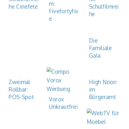
m:
he Cinefete
Schulfilmrei
Fivefortyfiv
he
e
Die
Familiale
Gala
Zweimal
High Noon
Rollbar:
im
POS-Spot
Bürgeramt
Vorox
Unkrautfrei