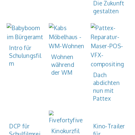
Die Zukunft
gestalten
Intro für
Schulungsfil
Wohnen
m
während
der WM
Dach
abdichten
nun mit
Pattex
DCP für
Kino-Trailer
Kinokurzfil
Schulfilmrei
für