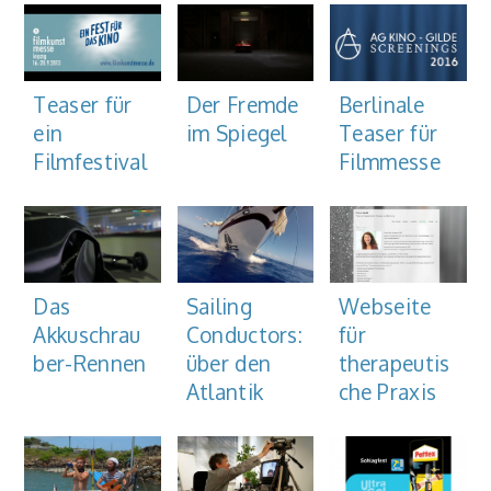
Der Fremde
Teaser für
Berlinale
im Spiegel
ein
Teaser für
Filmfestival
Filmmesse
Sailing
Webseite
Das
Conductors:
für
Akkuschrau
über den
therapeutis
ber-Rennen
Atlantik
che Praxis